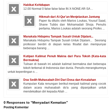
Hakikat Kehidupan
12.00 Normal 0 false false false IN X-NONE AR-SA ...
Hikmah dari Al-Qur'an Menjelaskan Jantung
Paper itu ditulis oleh Marios Loukas, Yousuf Saad,
Shane Tubbs dan Mohamadali Shoja. Penulis
pertama, Marios Loukas adalah seorang Profes ...
Manakala Hidupmu Tampak Susah Untuk Dijalani...
Manakala Hidupmu Tampak Susah Untuk Dijalani... Seorang
professor berdiri di depan kelas filsafat dan mempunyai
beberapa barang ...
Kutipan Kalimat Penuh Makna dari Para Tokoh (Kata-kata
Bermakna)
Tulisan di bawah ini adalah kalimat bermakna dari beberapa
tokoh terkenal di Indonesia dan dunia. Penulis merangkumnya
untuk kepentingan s ...
Doa Sedih Muhasabah Diri Dari Dosa dan Kesalahan
Kumpulan Kata renungan berikut menjadi kalimat yang cocok
dalam acara muhasabah do'a yang dipanjatkan untuk
mendekatkan diri kepada Allah ...
0 Responses to “Menyadari Kematian”
Posting Komentar