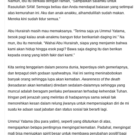
Namun, ibu itu berkata dengan ramah, “Sampaikan salamku untuk
Rasulullah SAW. Semoga beliau dan Anda mendapat balasan yang setimpal
atas kemurahan ini. Aku dan anak-anakku, alhamdulillah sudah makan.
Mereka kini sudah tidur semua.”
Abu Hurairah masih mau memaksanya. “Terima saja ya Ummul Yatama,
besok pagi kalau anak-anakmu bangun tidur berikanlah daging ini.” Na
mun, ibu itu menolak. “Wahai Abu Hurairah, siapa yang menjamin bahwa
kami akan hidup hingga esok pagi? Bawa saja daging itu dan berikan
kepada orang yang lebih fakir dari kami.”
Kita sering tenggelam dalam pesona dunia, teperdaya oleh gemerlapnya,
dan terpagut oleh godaan syahwatnya. Hal ini sering meninabobokan
banyak orang sehingga lupa akan kematian.
Awareness of the death
(kesadaran akan kematian) diredam sedalam-dalamnya sehingga yang
muncul adalah beragam perilaku perlawanan terhadap kehendak Tuhan.
Iringan peti jenazah yang melintas di hadapannya sama sekali tak
menorehkan kesan dalam relung jiwanya untuk mempersiapkan diri de mi
suatu ke adaan saat jabatan dan status sosial tak berarti lagi.
Ummul Yatama (ibu para yatim), seperti yang dituturkan di atas,
mengajarkan betapa pentingnya mengingat kematian. Padahal, mengingat
mati bisa meniupkan spirit besar untuk membawa perubahan positif bagi