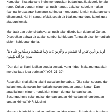
Kemudian, jika ada yang ingin menguruskan badan juga tidak perlu terlalu
repot. Cukup dengan minum air putih hangat. Lakukan sebelum makan
(sampai terasa agak kenyang), sehingga mengurangi jumlah makanan yang
dikonsumsi. Hal ini sangat efektif, sebab air tidak mengandung kalori, gula
ataupun lemak.
Manfaatk dan potensi dahsyat air putih telah disebutkan dalam al-Qur’an.
Disebutkan bahwa air adalah sumber kehidupan. Tanpa air akan terhentilah
sistem kehidupan dunia.
أَوَلَمْ يَرَ الَّذِينَ كَفَرُوا أَنَّ السَّمَاوَاتِ وَالْأَرْضَ كَانَتَا رَتْقاً فَفَتَقْنَاهُمَا وَجَعَلْنَا مِنَ الْمَاء كُلَّ
شَيْءٍ حَيٍّ أَفَلَا يُؤْمِنُونَ
“Dan dari air Kami jadikan segala sesuatu yang hidup. Maka mengapakah
mereka tiada juga beriman?.” (QS. 21: 30).
Rasulullah shallallahu ‘alaihi wa sallam bersabda, “Jika salah seorang dari
kalian hendak makan, hendaklah makan dengan tangan kanan. Dan
apabila ingin minum, hendaklah minum dengan tangan kanan.
Sesungguhnya setan makan dengan tangan kirinya dan minum dengan
tangan kirinya.” (HR. Muslim)
Manusia boleh tidak makan tapi jangan tidak minum. Sebab akan berujung