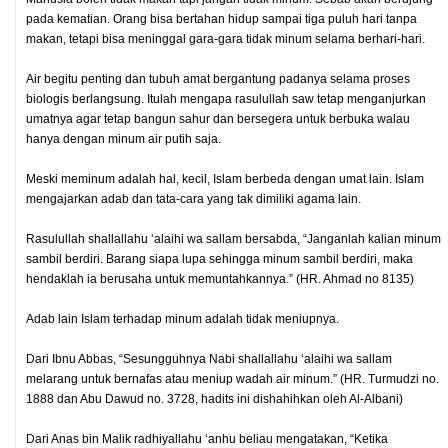
pada kematian. Orang bisa bertahan hidup sampai tiga puluh hari tanpa
makan, tetapi bisa meninggal gara-gara tidak minum selama berhari-hari.
Air begitu penting dan tubuh amat bergantung padanya selama proses
biologis berlangsung. Itulah mengapa rasulullah saw tetap menganjurkan
umatnya agar tetap bangun sahur dan bersegera untuk berbuka walau
hanya dengan minum air putih saja.
Meski meminum adalah hal, kecil, Islam berbeda dengan umat lain. Islam
mengajarkan adab dan tata-cara yang tak dimiliki agama lain.
Rasulullah shallallahu ‘alaihi wa sallam bersabda, “Janganlah kalian minum
sambil berdiri. Barang siapa lupa sehingga minum sambil berdiri, maka
hendaklah ia berusaha untuk memuntahkannya.” (HR. Ahmad no 8135)
Adab lain Islam terhadap minum adalah tidak meniupnya.
Dari Ibnu Abbas, “Sesungguhnya Nabi shallallahu ‘alaihi wa sallam
melarang untuk bernafas atau meniup wadah air minum.” (HR. Turmudzi no.
1888 dan Abu Dawud no. 3728, hadits ini dishahihkan oleh Al-Albani)
Dari Anas bin Malik radhiyallahu ‘anhu beliau mengatakan, “Ketika