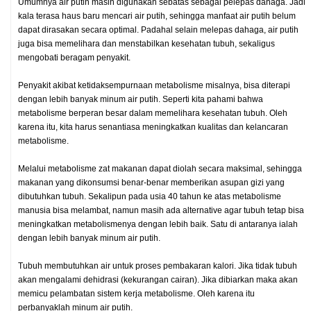
Umumnya air putih masih digunakan sebatas sebagai pelepas dahaga. Jadi
kala terasa haus baru mencari air putih, sehingga manfaat air putih belum
dapat dirasakan secara optimal. Padahal selain melepas dahaga, air putih
juga bisa memelihara dan menstabilkan kesehatan tubuh, sekaligus
mengobati beragam penyakit.
Penyakit akibat ketidaksempurnaan metabolisme misalnya, bisa diterapi
dengan lebih banyak minum air putih. Seperti kita pahami bahwa
metabolisme berperan besar dalam memelihara kesehatan tubuh. Oleh
karena itu, kita harus senantiasa meningkatkan kualitas dan kelancaran
metabolisme.
Melalui metabolisme zat makanan dapat diolah secara maksimal, sehingga
makanan yang dikonsumsi benar-benar memberikan asupan gizi yang
dibutuhkan tubuh. Sekalipun pada usia 40 tahun ke atas metabolisme
manusia bisa melambat, namun masih ada alternative agar tubuh tetap bisa
meningkatkan metabolismenya dengan lebih baik. Satu di antaranya ialah
dengan lebih banyak minum air putih.
Tubuh membutuhkan air untuk proses pembakaran kalori. Jika tidak tubuh
akan mengalami dehidrasi (kekurangan cairan). Jika dibiarkan maka akan
memicu pelambatan sistem kerja metabolisme. Oleh karena itu
perbanyaklah minum air putih.