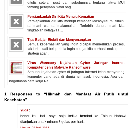
ditulis setelah postingan sebelumnya tentang fatwa MUI
tentang perayaan Natal bag ...
Persiapkanlah Diri Kita Menuju Kematian
Persiapkanlah diri kita menuju kematian.Ma’asyiral muslimin
rahimani wa rahimakumullah ,Terlebih dahulu mari kita
tingkatkan ketaqwaa ...
Tips Belajar Efektif dan Menyenangkan
Semua keberhasilan yang ingin dicapai memerlukan proses,
tak terkecuali belajar bila ingin belajar kita berhasil maka perlu
strategi agar ...
Virus Wannacry Kejahatan Cyber Jaringan Internet
Komputer Jenis Malware Ransomware
Sebuah kejahatan cyber di jaringan internet telah menyerang
komputer yang ada di dunia termasuk Indonesia. Apa dan
bagaimana cara kerja Ra ...
1 Responses to “Hikmah dan Manfaat Air Putih untu
Kesehatan”
Yuda
:
bener kali tad.. saya saja ketika berobat ke Thibun Nabawi
dianjurkan untuk minum 8 gelas per hari..
Minggu, 05 Mei, 2013