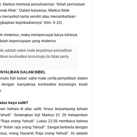
, Markus memulai penulisannya: “Inilah permulaan
, Anak Allah.” Dalam karyanya, Markus tidak
dak menyebut nama sendiri atau menambahkan
gkapkan kepribadiannya” (hlm. 9-10).
sih misterius, maka mempercayai karya tulisnya
alah kepercayaan yang misterius.
il itu adalah saksi mata terjadinya penyaliban
ikan kontradiksi kronologis itu tidak perlu
ENYALIBAN DALAM BIBEL
ulis Injil bukan saksi mata cerita penyaliban dalam
t dengan banyaknya kontradiksi kronologis kisah
a:
 atas kayu salib?
rkan bahwa di atas salib Yesus terpampang tulisan
Yahudi”. Sedangkan Injil Markus 15: 26 melaporkan
yi “Raja orang Yahudi”. Lukas 23:38 membaca bahwa
lah “Inilah raja orang Yahudi”. Sangat berbeda dengan
sus, orang Nazaret, Raja orang Yahudi”. Ini adalah