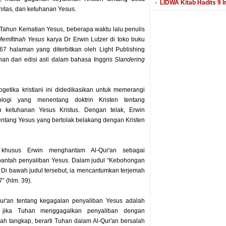
LIDWA Kitab Hadits 9
nitas, dan ketuhanan Yesus.
 Tahun Kematian Yesus, beberapa waktu lalu penulis
Memfitnah Yesus
karya Dr Erwin Lutzer di toko buku
67 halaman yang diterbitkan oleh Light Publishing
han dari edisi asli dalam bahasa Inggris
Slandering
getika kristiani ini didedikasikan untuk memerangi
logi yang menentang doktrin Kristen tentang
n ketuhanan Yesus Kristus. Dengan telak, Erwin
tang Yesus yang bertolak belakang dengan Kristen
khusus Erwin menghantam Al-Qur'an sebagai
antah penyaliban Yesus. Dalam judul “Kebohongan
” Di bawah judul tersebut, ia mencantumkan terjemah
” (hlm. 39).
Qur'an tentang kegagalan penyaliban Yesus adalah
, jika Tuhan menggagalkan penyaliban dengan
h tangkap, berarti Tuhan dalam Al-Qur'an bersalah