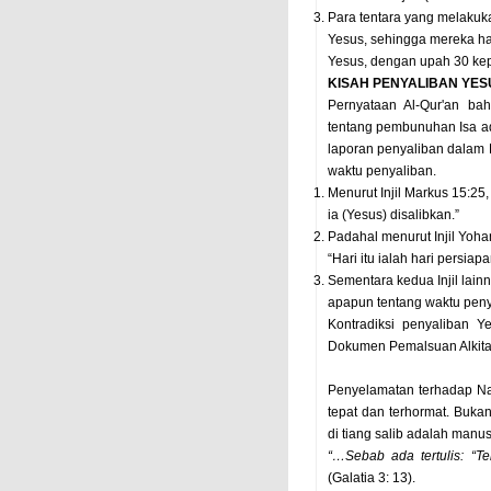
Para tentara yang melaku
Yesus, sehingga mereka h
Yesus, dengan upah 30 kep
KISAH PENYALIBAN YES
Pernyataan Al-Qur'an ba
tentang pembunuhan Isa ad
laporan penyaliban dalam B
waktu penyaliban.
Menurut Injil Markus 15:25,
ia (Yesus) disalibkan.”
Padahal menurut Injil Yoha
“Hari itu ialah hari persiap
Sementara kedua Injil lainn
apapun tentang waktu peny
Kontradiksi penyaliban 
Dokumen Pemalsuan Alkitab 
Penyelamatan terhadap Nab
tepat dan terhormat. Buka
di tiang salib adalah manus
“…Sebab ada tertulis: “T
(Galatia 3: 13).