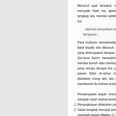
Menurut ayat tersebut, 
menyalib Nabi Isa, apa
tangkap lalu mereka salib
Isa.
...laporan penyaliban d
keraguan...
Para mufassir memahamka
tidak disalib dan dibunuh
yang diserupakan dengan
Qur’anul Karim
menerjem
mereka bunuh atau mereka s
yang serupa dengan Isa, y
dalam
Tafsir Al-Azhar
me
diadakan orang lain, lal
membunuh itu bahwa orang la
Penyerupaan wajah orang
menjadi salah alamat terse
Penangkapan dilakukan pa
Salah tangkap menjadi sem
merubah wajah (Matius 17: