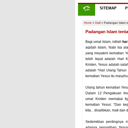
SITEMAP
P
Home
»
Dalil
»
Padangan Islam te
Padangan Islam tenta
Bagi umat Islam, istilah
har
aqidah Islam, Nabi Isa al
yang meyakini kematian Yes
lebih tepat adalah Hari
Kristen, Yesus adalah sala
adalah “Hari Ulang Tahun K
kematian Yesus itu masyhu
Ulang tahun kematian Yesus 
Dalam 12 Pengakuan Ima
umat Kristen memakai t
kematian Yesus: “Dan ke
kita... disalibkan, mati da
Sedemikian pentingnya m
adanya penyaliban Yesus