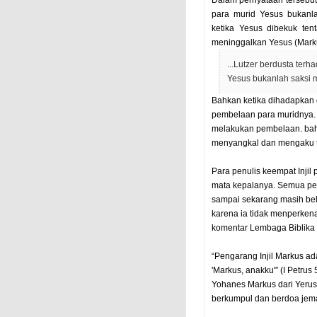
Dalam pernyataan tersebut
para murid Yesus bukanla
ketika Yesus dibekuk ten
meninggalkan Yesus (Marku
...Lutzer berdusta ter
Yesus bukanlah saksi m
Bahkan ketika dihadapkan
pembelaan para muridnya. 
melakukan pembelaan. bahk
menyangkal dan mengaku ta
Para penulis keempat Injil
mata kepalanya. Semua penu
sampai sekarang masih bel
karena ia tidak menperkenal
komentar Lembaga Biblika In
“Pengarang Injil Markus a
'Markus, anakku'” (I Petru
Yohanes Markus dari Yerus
berkumpul dan berdoa jemaa