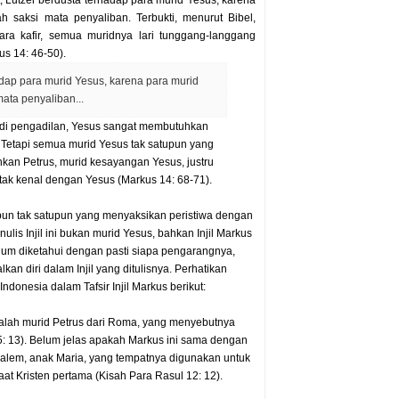
, Lutzer berdusta terhadap para murid Yesus, karena
h saksi mata penyaliban. Terbukti, menurut Bibel,
tara kafir, semua muridnya lari tunggang-langgang
s 14: 46-50).
hadap para murid Yesus, karena para murid
ata penyaliban...
 di pengadilan, Yesus sangat membutuhkan
Tetapi semua murid Yesus tak satupun yang
an Petrus, murid kesayangan Yesus, justru
k kenal dengan Yesus (Markus 14: 68-71).
 pun tak satupun yang menyaksikan peristiwa dengan
lis Injil ini bukan murid Yesus, bahkan Injil Markus
um diketahui dengan pasti siapa pengarangnya,
kan diri dalam Injil yang ditulisnya. Perhatikan
donesia dalam Tafsir Injil Markus berikut:
dalah murid Petrus dari Roma, yang menyebutnya
s 5: 13). Belum jelas apakah Markus ini sama dengan
alem, anak Maria, yang tempatnya digunakan untuk
t Kristen pertama (Kisah Para Rasul 12: 12).