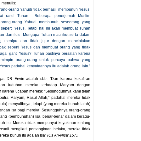
n menulis:
orang-orang Yahudi tidak berhasil membunuh Yesus,
gai rasul Tuhan. Beberapa penerjemah Muslim
orang-orang Yahudi membunuh seseorang yang
 seperti Yesus. Tetapi hal ini akan membuat Tuhan
uan dan ilusi. Mengapa Tuhan mau ikut serta dalam
ng menipu dan tidak jujur dengan menciptakan
pak seperti Yesus dan membuat orang yang tidak
bagai ganti Yesus? Tuhan pastinya bersalah karena
emimpin orang-orang untuk percaya bahwa yang
 Yesus padahal kenyataannya itu adalah orang lain.”
ugat DR Erwin adalah sbb: “Dan karena kekafiran
 dan tuduhan mereka terhadap Maryam dengan
an karena ucapan mereka: "Sesungguhnya kami telah
utra Maryam, Rasul Allah,” padahal mereka tidak
la) menyalibnya, tetapi (yang mereka bunuh ialah)
engan Isa bagi mereka. Sesungguhnya orang-orang
ntang (pembunuhan) Isa, benar-benar dalam keragu-
nuh itu. Mereka tidak mempunyai keyakinan tentang
ecuali mengikuti persangkaan belaka, mereka tidak
ereka bunuh itu adalah Isa”
(Qs An-Nisa’ 157).