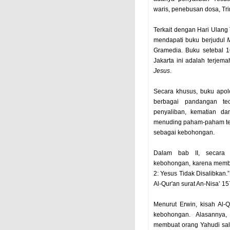
waris, penebusan dosa, Tri
Terkait dengan Hari Ulang
mendapati buku berjudul
Gramedia. Buku setebal 1
Jakarta ini adalah terjema
Jesus
.
Secara khusus, buku apolo
berbagai pandangan teo
penyaliban, kematian da
menuding paham-paham ten
sebagai kebohongan.
Dalam bab II, secara 
kebohongan, karena memb
2: Yesus Tidak Disalibkan.
Al-Qur'an surat An-Nisa’ 157
Menurut Erwin, kisah Al-
kebohongan. Alasannya
membuat orang Yahudi sala