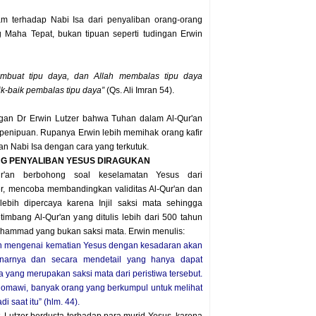
m terhadap Nabi Isa dari penyaliban orang-orang
g Maha Tepat, bukan tipuan seperti tudingan Erwin
membuat tipu daya, dan Allah membalas tipu daya
ik-baik pembalas tipu daya”
(Qs. Ali Imran 54).
gan Dr Erwin Lutzer bahwa Tuhan dalam Al-Qur'an
penipuan. Rupanya Erwin lebih memihak orang kafir
n Nabi Isa dengan cara yang terkutuk.
NG PENYALIBAN YESUS DIRAGUKAN
ur'an berbohong soal keselamatan Yesus dari
er, mencoba membandingkan validitas Al-Qur'an dan
 lebih dipercaya karena Injil saksi mata sehingga
timbang Al-Qur'an yang ditulis lebih dari 500 tahun
hammad yang bukan saksi mata. Erwin menulis:
kan mengenai kematian Yesus dengan kesadaran akan
narnya dan secara mendetail yang hanya dapat
 yang merupakan saksi mata dari peristiwa tersebut.
Romawi, banyak orang yang berkumpul untuk melihat
i saat itu” (hlm. 44).