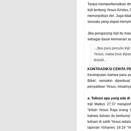
Tanpa memperkenalkan diri
Injil tentang Yesus Kristus
menonjolkan diri. Juga ti
sesuatu yang dapat menyin
Jika pengarang Injil itu ma
sebagai dasar keimanan ad
...Jika para penulis Inj
Yesus, maka bisa dipast
terjadi...
KONTRADIKSI CERITA P
Kesimpulan bahwa para pen
Bibel, semakin diperkua
penyaliban Yesus, misalny
a. Tulisan apa yang ada di
Injil Matius 27:37 melapo
“Inilah Yesus Raja orang 
bahwa tulisan itu berbun
tulisan di salib Yesus ada
laporan Yohanes 19:19 “Ye