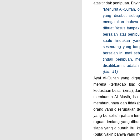
atas tindak penipuan. Erwi
“Menurut Al-Qur'an, 
yang disebut seba
mengatakan bahwa 
dibuat Yesus tampak
bersalah atas penip
suatu tindakan ya
seseorang yang tam
bersalah ini mati se
tindak penipuan, m
disalibkan itu adalah
(hlm. 41).
Ayat Al-Qur'an yang dig
mereka (terhadap Isa)
kedustaan besar (zina), d
membunuh Al Masih, Isa p
membunuhnya dan tidak (pu
orang yang diserupakan d
yang berselisih paham te
raguan tentang yang dibu
siapa yang dibunuh itu, k
(pula) yakin bahwa yang m