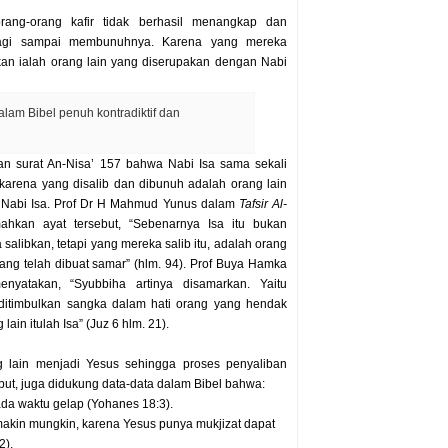
orang-orang kafir tidak berhasil menangkap dan
lagi sampai membunuhnya. Karena yang mereka
kan ialah orang lain yang diserupakan dengan Nabi
alam Bibel penuh kontradiktif dan
n surat An-Nisa’ 157 bahwa Nabi Isa sama sekali
, karena yang disalib dan dibunuh adalah orang lain
 Nabi Isa. Prof Dr H Mahmud Yunus dalam
Tafsir Al-
ahkan ayat tersebut, “Sebenarnya Isa itu bukan
alibkan, tetapi yang mereka salib itu, adalah orang
ang telah dibuat samar” (hlm. 94). Prof Buya Hamka
nyatakan, “Syubbiha artinya disamarkan. Yaitu
u ditimbulkan sangka dalam hati orang yang hendak
in itulah Isa” (Juz 6 hlm. 21).
 lain menjadi Yesus sehingga proses penyaliban
but, juga didukung data-data dalam Bibel bahwa:
da waktu gelap (Yohanes 18:3).
akin mungkin, karena Yesus punya mukjizat dapat
2).