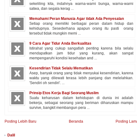
sekeliling kita, indahnya warna-warni bunga, warna-warni
satwa, dan segala kerag ...
Memahami Peran Manusia Agar tidak Ada Penyesalan
Setiap orang memiliki berbagai peran dalam hidup dan
kehidupnya. Sesederhana apapun orang itu pasti orang
tersebut tidak mungkin memi ...
9 Cara Agar Tidur Anda Berkualitas
Istirahat yang cukup sangatlah penting karena bila selalu
mendapatkan jam tidur yang kurang, akan sangat
mempengaruhi kondisi kesehatan and ...
Kesendirian Tidak Selalu Mematikan
Asep, banyak orang yang tidak menyukai kesendirian, karena
waktu yang dilewati terasa lebih panjang dan melelahkan.
'Sendiri oh sendiri'. ...
Prinsip Etos Kerja Bagi Seorang Muslim
Suatu keharusan dalam kehidupan di dunia ini adalah
bekerja, sebagai seorang yang beriman diharuskan mampu
survive, bangkit membangun pera ...
Posting Lebih Baru
Beranda
Posting Lam
Dalil