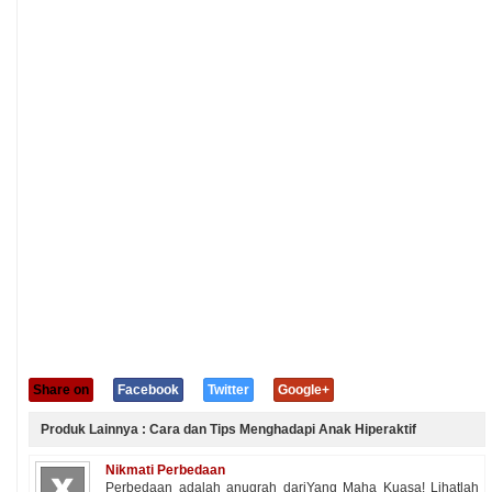
Share on
Facebook
Twitter
Google+
Produk Lainnya : Cara dan Tips Menghadapi Anak Hiperaktif
Nikmati Perbedaan
Perbedaan adalah anugrah dariYang Maha Kuasa! Lihatlah