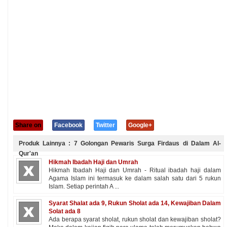
Share on
Facebook
Twitter
Google+
Produk Lainnya : 7 Golongan Pewaris Surga Firdaus di Dalam Al-
Qur'an
Hikmah Ibadah Haji dan Umrah
Hikmah Ibadah Haji dan Umrah - Ritual ibadah haji dalam
Agama Islam ini termasuk ke dalam salah satu dari 5 rukun
Islam. Setiap perintah A ...
Syarat Shalat ada 9, Rukun Sholat ada 14, Kewajiban Dalam
Solat ada 8
Ada berapa syarat sholat, rukun sholat dan kewajiban sholat?