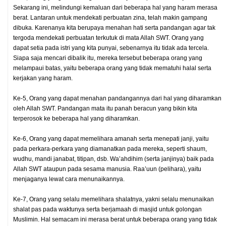
Sekarang ini, melindungi kemaluan dari beberapa hal yang haram merasa
berat. Lantaran untuk mendekati perbuatan zina, telah makin gampang
dibuka. Karenanya kita berupaya menahan hati serta pandangan agar tak
tergoda mendekati perbuatan terkutuk di mata Allah SWT. Orang yang
dapat setia pada istri yang kita punyai, sebenarnya itu tidak ada tercela.
Siapa saja mencari dibalik itu, mereka tersebut beberapa orang yang
melampaui batas, yaitu beberapa orang yang tidak mematuhi halal serta
kerjakan yang haram.
Ke-5, Orang yang dapat menahan pandangannya dari hal yang diharamkan
oleh Allah SWT. Pandangan mata itu panah beracun yang bikin kita
terperosok ke beberapa hal yang diharamkan.
Ke-6, Orang yang dapat memelihara amanah serta menepati janji, yaitu
pada perkara-perkara yang diamanatkan pada mereka, seperti shaum,
wudhu, mandi janabat, titipan, dsb. Wa’ahdihim (serta janjinya) baik pada
Allah SWT ataupun pada sesama manusia. Raa’uun (pelihara), yaitu
menjaganya lewat cara menunaikannya.
Ke-7, Orang yang selalu memelihara shalatnya, yakni selalu menunaikan
shalat pas pada waktunya serta berjamaah di masjid untuk golongan
Muslimin. Hal semacam ini merasa berat untuk beberapa orang yang tidak