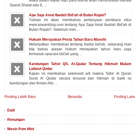
Maka dalam kajian fiqih para ulama telah merumuskan bahwa
Syarat Shalat ada 9, ...
Apa Saja Amal Ibadah Bid'ah di Bulan Rajab?
Tulisan ini akan membahas pertanyaan pembaca situs
www.aswanblog.com tentang Apa Saja Amal Ibadah Bid'ah di
Bulan Rajab?. Sebelum men ...
Hukum Merayakan Pesta Tahun Baru Masehi
Melanjutkan membahas tentang tradisi bid'ah, sekarang mari
kita bahas alasan hukum merayakan tahun baru juga
termasuk upacara bid'ah yang ...
Kandungan Tafsir QS. Al-Qadar Tentang Hikmah Malam
Lailatul Qodar
Kajian ini membahas sekelumit arti makna Tafsir Al Quran
Surat Al Qodar secara tersurat dan hikmah di balik isi
kandungan dari firman Allo ...
Posting Lebih Baru
Beranda
Posting Lam
Dalil
Renungan
Mesin Pom Mini