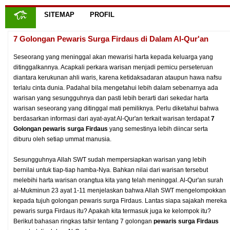
SITEMAP
PROFIL
7 Golongan Pewaris Surga Firdaus di Dalam Al-Qur'an
Seseorang yang meninggal akan mewarisi harta kepada keluarga yang
ditinggalkannya. Acapkali perkara warisan menjadi pemicu perseteruan
diantara kerukunan ahli waris, karena ketidaksadaran ataupun hawa nafsu
terlalu cinta dunia. Padahal bila mengetahui lebih dalam sebenarnya ada
warisan yang sesungguhnya dan pasti lebih berarti dari sekedar harta
warisan seseorang yang ditinggal mati pemiliknya. Perlu diketahui bahwa
berdasarkan informasi dari ayat-ayat Al-Qur'an terkait warisan terdapat
7
Golongan pewaris surga Firdaus
yang semestinya lebih diincar serta
diburu oleh setiap ummat manusia.
Sesungguhnya Allah SWT sudah mempersiapkan warisan yang lebih
bernilai untuk tiap-tiap hamba-Nya. Bahkan nilai dari warisan tersebut
melebihi harta warisan orangtua kita yang telah meninggal. Al-Qur'an surah
al-Mukminun 23 ayat 1-11 menjelaskan bahwa Allah SWT mengelompokkan
kepada tujuh golongan pewaris surga Firdaus. Lantas siapa sajakah mereka
pewaris surga Firdaus itu? Apakah kita termasuk juga ke kelompok itu?
Berikut bahasan ringkas tafsir tentang 7 golongan
pewaris surga Firdaus