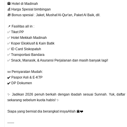
🏨 Hotel di Madinah
💰 Harga Spesial bimbingan
🎁 Bonus spesial : Jaket, Mushaf Al-Qur'an, Paket Al Baik, dll.
📌 Fasilitas all in :
✅ Tiket PP
✅ Hotel Mekkah Madinah
✅ Koper Eksklusif & Kain Batik
✅ ID Card Siskopatuh
✅ Transportasi Bandara
✅ Snack, Manasik, & Asuransi Perjalanan dan masih banyak lagi!
📜 Persyaratan Mudah:
✔️ Paspor Asli & E-KTP
✔️ DP Dokumen
✨ Jadikan 2026 penuh berkah dengan ibadah sesuai Sunnah. Yuk, daftar
sekarang sebelum kuota habis! ✨
Siapa yang berniat dia berangkat insyaAllah 🕋❤️
------