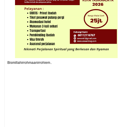
Bismillahirrohmaanirrohiem..