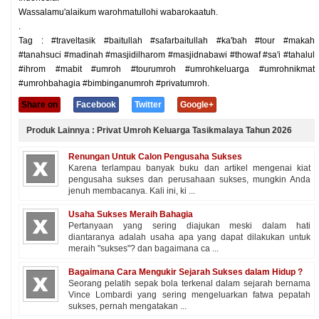
Wassalamu'alaikum warohmatullohi wabarokaatuh.
.
Tag : #traveltasik #baitullah #safarbaitullah #ka'bah #tour #makah
#tanahsuci #madinah #masjidilharom #masjidnabawi #thowaf #sa'i #tahalul
#ihrom #mabit #umroh #tourumroh #umrohkeluarga #umrohnikmat
#umrohbahagia #bimbinganumroh #privatumroh.
Share on
Facebook
Twitter
Google+
Produk Lainnya : Privat Umroh Keluarga Tasikmalaya Tahun 2026
Renungan Untuk Calon Pengusaha Sukses
Karena terlampau banyak buku dan artikel mengenai kiat
pengusaha sukses dan perusahaan sukses, mungkin Anda
jenuh membacanya. Kali ini, ki ...
Usaha Sukses Meraih Bahagia
Pertanyaan yang sering diajukan meski dalam hati
diantaranya adalah usaha apa yang dapat dilakukan untuk
meraih "sukses"? dan bagaimana ca ...
Bagaimana Cara Mengukir Sejarah Sukses dalam Hidup ?
Seorang pelatih sepak bola terkenal dalam sejarah bernama
Vince Lombardi yang sering mengeluarkan fatwa pepatah
sukses, pernah mengatakan ...