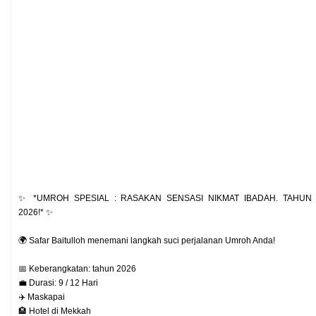
✨ *UMROH SPESIAL : RASAKAN SENSASI NIKMAT IBADAH. TAHUN
2026!* ✨
🌍 Safar Baitulloh menemani langkah suci perjalanan Umroh Anda!
📅 Keberangkatan: tahun 2026
💼 Durasi: 9 / 12 Hari
✈️ Maskapai
🏨 Hotel di Mekkah