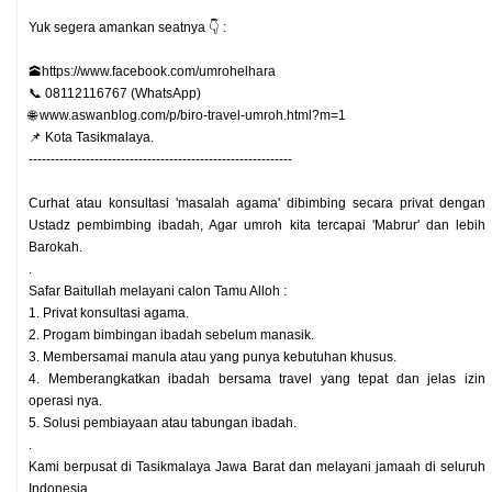
Yuk segera amankan seatnya 👇 :
🕋https://www.facebook.com/umrohelhara
📞 08112116767 (WhatsApp)
🌐 www.aswanblog.com/p/biro-travel-umroh.html?m=1
📌 Kota Tasikmalaya.
------------------------------------------------------------
Curhat atau konsultasi 'masalah agama' dibimbing secara privat dengan
Ustadz pembimbing ibadah, Agar umroh kita tercapai 'Mabrur' dan lebih
Barokah.
.
Safar Baitullah melayani calon Tamu Alloh :
1. Privat konsultasi agama.
2. Progam bimbingan ibadah sebelum manasik.
3. Membersamai manula atau yang punya kebutuhan khusus.
4. Memberangkatkan ibadah bersama travel yang tepat dan jelas izin
operasi nya.
5. Solusi pembiayaan atau tabungan ibadah.
.
Kami berpusat di Tasikmalaya Jawa Barat dan melayani jamaah di seluruh
Indonesia.